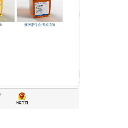
0
澳洲胎牛血清-S1700
室